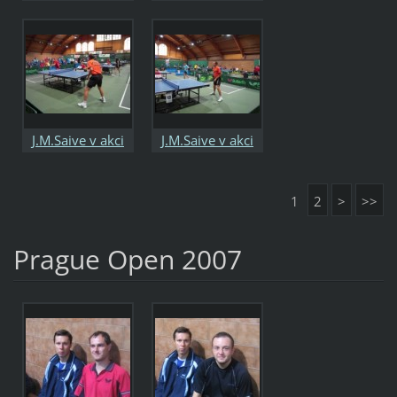
J.M.Saive v akci
J.M.Saive v akci
1
2
>
>>
Prague Open 2007