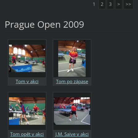
1
2
3
>
>>
Prague Open 2009
Tom v akci
Tom po zápase
Tom opět v akci
J.M. Saive v akci