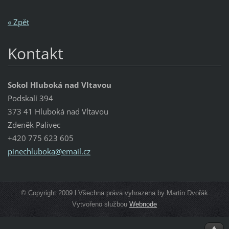
« Zpět
Kontakt
Sokol Hluboká nad Vltavou
Podskalí 394
373 41 Hluboká nad Vltavou
Zdeněk Palivec
+420 775 623 605
pinechlu
boka@ema
il.cz
© Copyright 2009 l Všechna práva vyhrazena by Martin Dvořák
Vytvořeno službou
Webnode