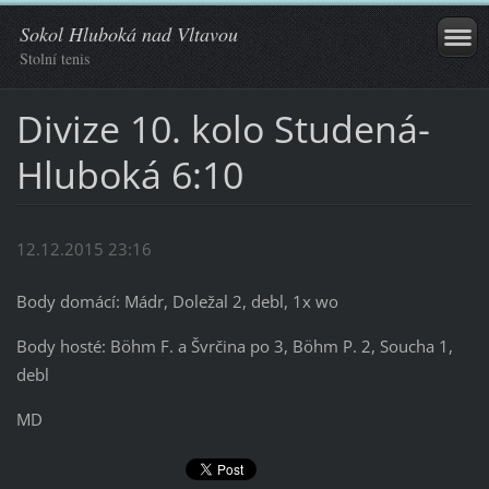
Sokol Hluboká nad Vltavou
Stolní tenis
Divize 10. kolo Studená-
Hluboká 6:10
12.12.2015 23:16
Body domácí: Mádr, Doležal 2, debl, 1x wo
Body hosté: Böhm F. a Švrčina po 3, Böhm P. 2, Soucha 1,
debl
MD