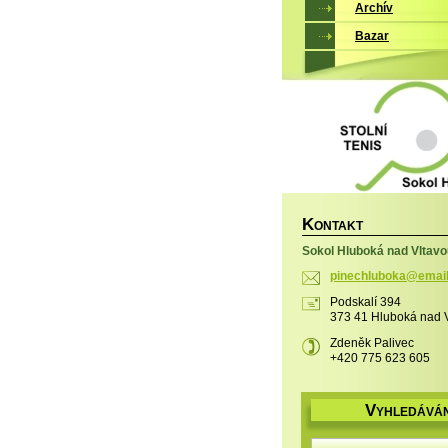
Archív
Bazar
K
ONTAKT
Sokol Hluboká nad Vltavo
pinechlu
boka@ema
i
Podskalí 394
373 41 Hluboká nad 
Zdeněk Palivec
+420 775 623 605
V
YHLEDÁVÁN