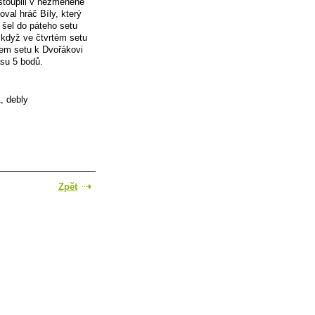
stoupili v nezměněné
val hráč Bíly, který
 šel do páteho setu
když ve čtvrtém setu
tem setu k Dvořákovi
asu 5 bodů.
, debly
Zpět