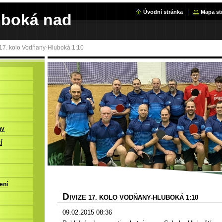
Úvodní stránka
Mapa st
uboká nad
 17. kolo Vodňany-Hluboká 1:10
ny
í
ení
D
IVIZE 17. KOLO VODŇANY-HLUBOKÁ 1:10
09.02.2015 08:36