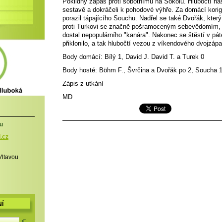
Poklidný zápas proti sobotnímu na Sokolu. Hlubočtí na
sestavě a dokráčeli k pohodové výhře. Za domácí korigo
porazil tápajícího Souchu. Nadřel se také Dvořák, který
proti Turkovi se značně pošramoceným sebevědomím, 
dostal nepopulárního "kanára". Nakonec se štěstí v pá
přiklonilo, a tak hlubočtí vezou z víkendového dvojzáp
Body domácí: Bílý 1, David J. David T. a Turek 0
Body hosté: Böhm F., Švrčina a Dvořák po 2, Soucha 1
Zápis z utkání
MD
u
l.cz
Vltavou
Í