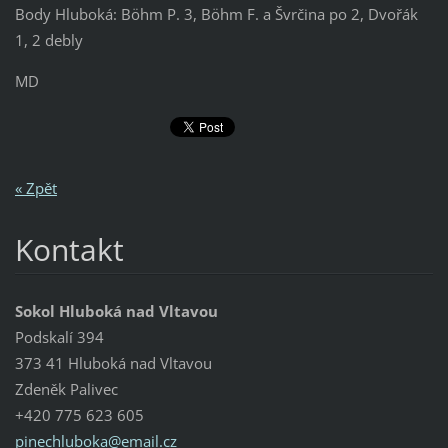
Body Hluboká: Böhm P. 3, Böhm F. a Švrčina po 2, Dvořák
1, 2 debly
MD
« Zpět
Kontakt
Sokol Hluboká nad Vltavou
Podskalí 394
373 41 Hluboká nad Vltavou
Zdeněk Palivec
+420 775 623 605
pinechlu
boka@ema
il.cz