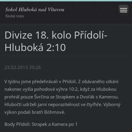
Sokol Hluboká nad Vltavou
Stolní tenis
Divize 18. kolo Přídolí-
Hluboká 2:10
23.02.2013 20:26
V týdnu jsme předehrávali v Přídolí. Z obávaného utkání
nakonec vyšla pohodová výhra 10:2, když za Hlubokou
prohrál pouze Švrčina se Strapkem a Dvořák s Kamerou.
Hlubočtí udrželi jarní neporazitelnost ve čtyřhře. Výborný
výkon podali bratři Böhmové.
Body Přídolí: Strapek a Kamera po 1