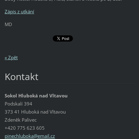
Zápis z utkání
MD
« Zpět
Kontakt
Sokol Hluboká nad Vltavou
Podskalí 394
373 41 Hluboká nad Vltavou
Zdeněk Palivec
+420 775 623 605
pinechlu
boka@ema
il.cz