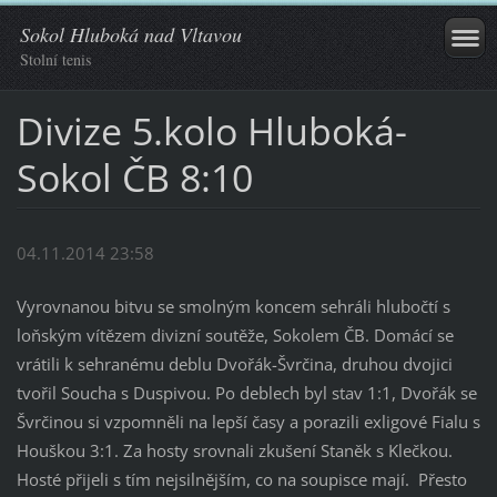
Sokol Hluboká nad Vltavou
Stolní tenis
Divize 5.kolo Hluboká-
Sokol ČB 8:10
04.11.2014 23:58
Vyrovnanou bitvu se smolným koncem sehráli hlubočtí s
loňským vítězem divizní soutěže, Sokolem ČB. Domácí se
vrátili k sehranému deblu Dvořák-Švrčina, druhou dvojici
tvořil Soucha s Duspivou. Po deblech byl stav 1:1, Dvořák se
Švrčinou si vzpomněli na lepší časy a porazili exligové Fialu s
Houškou 3:1. Za hosty srovnali zkušení Staněk s Klečkou.
Hosté přijeli s tím nejsilnějším, co na soupisce mají. Přesto