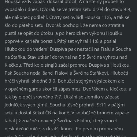
Houška vždy zápas dokázal otočit. A na stejný průběh to
vypadalo i dnes. Dvořák se ve třetím setu držel do stavu 9:9,
ale nakonec podlehl. Čtvrtý set ovládl Houška 11:6, a tak se
šlo do pátého setu. Dvořák pochopil, že nemá co ztratit a
pustil se opět do útoku a po heroickém výkonu Houšku
poprvé v kariéře porazil. Pátý set vyhrál 11:8 a poslal
Hlubokou do vedení. Duspiva pak nestačil na Fialu a Soucha
na Staňka. Stav utkání dorovnal na 5:5 Švrčina výhrou nad
Klečkou. Třetí kolo singlů začal prohrou Duspiva s Houškou.
Pak Soucha nedal šanci Fialovi a Švrčina Staňkovi. Hlubočtí
hráči vyhráli shodně 3:0. Bohužel stejným výsledkem ale
v opačném gardu skončil zápas mezi Dvořákem a Klečkou, a
tak bylo opět srovnáno 7:7. Utkání se zlomilo v zápase
jedniček svých týmů. Soucha těsně prohrál 9:11 v pátým
setu a dostal Sokol ČB na koně. V souběžně hraném zápase
tahal již značně unavený Švrčina s Fialou, který vracel
neskutečné míče, za kratší konec. Po prvním prohraném
setu 5:11, sebral poslední zbytky sil, ve druhém setu Fialu