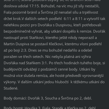
doslova udolal 17:15. Bohužel, na víc mu již síly nestačili,
Fiala pozorně bránil a Švrčina již nenašel sílu a trpělivost
držet krok.V dalších setech podlehl 6:11 a 8:11 a vytvořil tak
nelehkou pozici pro Dvořáka s Duspivou, kteří potřebovali
bezpodmínečně vyhrát, aby utkání dospělo k remíze. Dvořák
nastoupil proti Staňkovi, kterého ještě nikdy neporazil a
Martin Duspiva se postavil Klečkovi, kterému vloni podlehl
až po boji 2:3. Dnes se mu bohužel nedařilo a odešel
poražen ve třech setech. Nic nebyla platná ani výhra
Dvořáka nad Staňkem 3:1. Po třech hodinách tuhého boje, si
budějovičtí odvážejí z podzámčí cenné body. Utkání by
možná více slušela remíza, ale hosté předvedli vyrovnanější
výkony. V dalším utkání jedou hlubočtí k těžkému utkání do
Studené.
Body domácí: Dvořák 3, Soucha a Švrčina po 2, debl.
Body hosté: Houška 3, Fiala, Staněk a Klečka po 2, debl