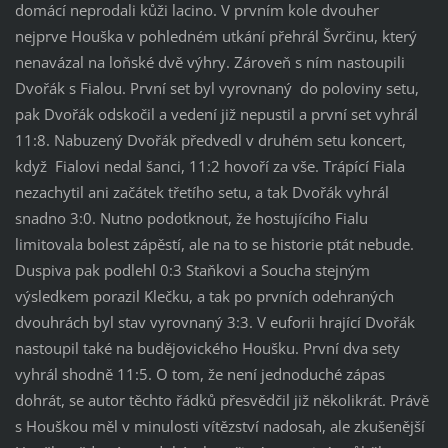
domácí neprodali kůži lacino. V prvním kole dvouher
nejprve Houška v pohledném utkání přehrál Švrčinu, který
nenavázal na loňské dvě výhry. Zároveň s ním nastoupili
Dvořák s Fialou. První set byl vyrovnaný do poloviny setu,
pak Dvořák odskočil a vedení již nepustil a první set vyhrál
11:8. Nabuzený Dvořák předvedl v druhém setu koncert,
když Fialovi nedal šanci, 11:2 hovoří za vše. Trápící Fiala
nezachytil ani začátek třetího setu, a tak Dvořák vyhrál
snadno 3:0. Nutno podotknout, že hostujícího Fialu
limitovala bolest zápěstí, ale na to se historie ptát nebude.
Duspiva pak podlehl 0:3 Staňkovi a Soucha stejným
výsledkem porazil Klečku, a tak po prvních odehraných
dvouhrách byl stav vyrovnaný 3:3. V euforii hrající Dvořák
nastoupil také na budějovického Houšku. První dva sety
vyhrál shodně 11:5. O tom, že není jednoduché zápas
dohrát, se autor těchto řádků přesvědčil již několikrát. Právě
s Houškou měl v minulosti vítězství nadosah, ale zkušenější