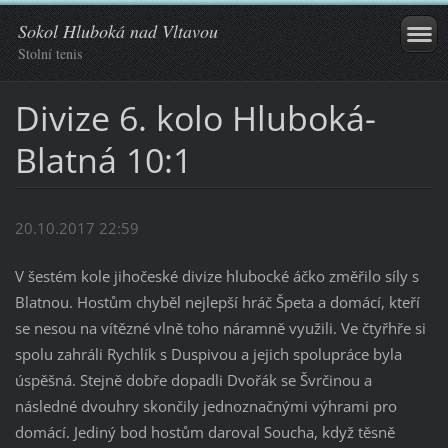
Sokol Hluboká nad Vltavou
Stolní tenis
Divize 6. kolo Hluboká-
Blatná 10:1
20.10.2017 22:59
V šestém kole jihočeské divize hlubocké áčko změřilo síly s
Blatnou. Hostům chyběl nejlepší hráč Špeta a domácí, kteří
se nesou na vítězné vlně toho náramně využili. Ve čtyřhře si
spolu zahráli Rychlík s Duspivou a jejich spolupráce byla
úspěšná. Stejně dobře dopadli Dvořák se Švrčinou a
následné dvouhry skončily jednoznačnými výhrami pro
domácí. Jediný bod hostům daroval Soucha, když těsně