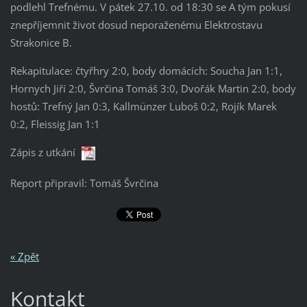
podlehl Trefnému. V pátek 27.10. od 18:30 se A tým pokusí
znepříjemnit život dosud neporaženému Elektrostavu
Strakonice B.
Rekapitulace: čtyřhry 2:0, body domácích: Soucha Jan 1:1,
Hornych Jiří 2:0, Švrčina Tomáš 3:0, Dvořák Martin 2:0, body
hostů: Trefný Jan 0:3, Kallmünzer Luboš 0:2, Rojík Marek
0:2, Fleissig Jan 1:1
Zápis z utkání
Report připravil: Tomáš Švrčina
« Zpět
Kontakt